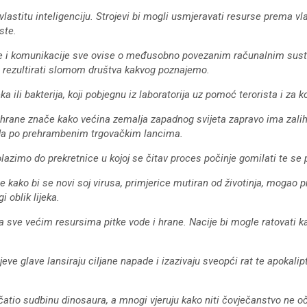
vlastitu inteligenciju. Strojevi bi mogli usmjeravati resurse prema vl
ste.
nje i komunikacije sve ovise o međusobno povezanim računalnim sust
 bi rezultirati slomom društva kakvog poznajemo.
 ili bakterija, koji pobjegnu iz laboratorija uz pomoć terorista i za koj
hrane znače kako većina zemalja zapadnog svijeta zapravo ima zalihe
peda po prehrambenim trgovačkim lancima.
olazimo do prekretnice u kojoj se čitav proces počinje gomilati te se
kako bi se novi soj virusa, primjerice mutiran od životinja, mogao p
i oblik lijeka.
 sve većim resursima pitke vode i hrane. Nacije bi mogle ratovati kako
ve glave lansiraju ciljane napade i izazivaju sveopći rat te apokalipt
atio sudbinu dinosaura, a mnogi vjeruju kako niti čovječanstvo ne o