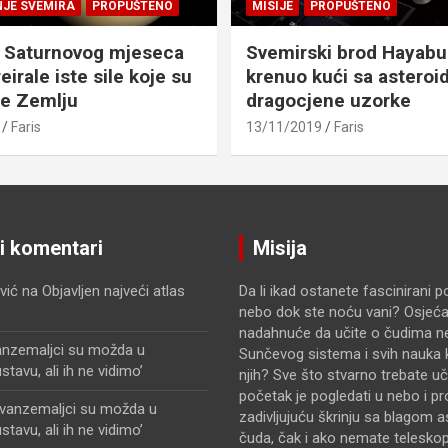
NJE SVEMIRA
PROPUŠTENO
MISIJE
PROPUŠTENO
 Saturnovog mjeseca
Svemirski brod Hayabu
eirale iste sile koje su
krenuo kući sa asteroid
le Zemlju
dragocjene uzorke
Faris
13/11/2019
Faris
ji komentari
Misija
vić
na
Objavljen najveći atlas
Da li ikad ostanete fascinirani 
nebo dok ste noću vani? Osjećat
nadahnuće da učite o čudima n
anzemaljci su možda u
Sunčevog sistema i svih nauka k
avu, ali ih ne vidimo’
njih? Sve što stvarno trebate uči
početak je pogledati u nebo i pr
zvanzemaljci su možda u
zadivljujuću škrinju sa blagom 
avu, ali ih ne vidimo’
čuda, čak i ako nemate telesko