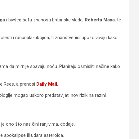
ga
i bivšeg šefa znanosti britanske vlade,
Roberta Maya
, te
olesti i računala-ubojica, ti znanstvenici upozoravaju kako
ama da mirnije spavaju noću. Planiraju osmisliti načine kako
iče Rees, a prenosi
Daily Mail
.
logije mogao uskoro predstavljati nov rizik na razini
e ono što nas čini ranjivima, dodaje.
 apokalipse ili udara asteroida.