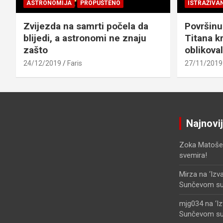
ASTRONOMIJA
PROPUŠTENO
ISTRAŽIVA
Zvijezda na samrti počela da
Površinu
blijedi, a astronomi ne znaju
Titana kr
zašto
oblikova
24/12/2019
Faris
27/11/2019
Najnovi
Zoka Matoše
svemira!
Mirza
na
‘Izv
Sunčevom sust
mjg034
na
‘I
Sunčevom sust