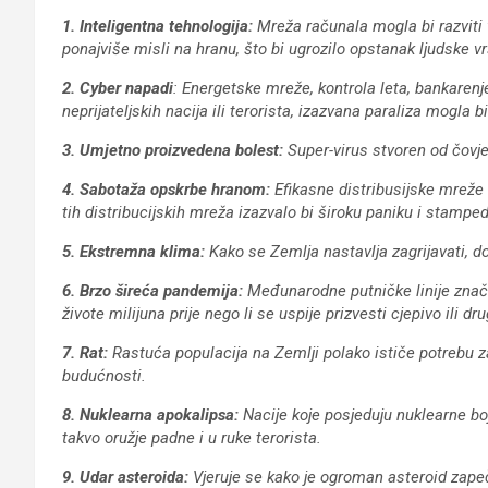
1. Inteligentna tehnologija:
Mreža računala mogla bi razviti 
ponajviše misli na hranu, što bi ugrozilo opstanak ljudske vr
2. Cyber napadi
: Energetske mreže, kontrola leta, bankare
neprijateljskih nacija ili terorista, izazvana paraliza mogla
3. Umjetno proizvedena bolest:
Super-virus stvoren od čovjeka
4. Sabotaža opskrbe hranom:
Efikasne distribusijske mreže 
tih distribucijskih mreža izazvalo bi široku paniku i stam
5. Ekstremna klima:
Kako se Zemlja nastavlja zagrijavati, d
6. Brzo šireća pandemija:
Međunarodne putničke linije znače 
živote milijuna prije nego li se uspije prizvesti cjepivo ili drug
7. Rat:
Rastuća populacija na Zemlji polako ističe potrebu za
budućnosti.
8. Nuklearna apokalipsa:
Nacije koje posjeduju nuklearne boje
takvo oružje padne i u ruke terorista.
9. Udar asteroida:
Vjeruje se kako je ogroman asteroid zapeč