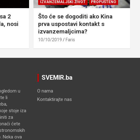
IZVANZEMALJSKI ŽIVOT
PROPUŠTENO
sa 2
Što će se dogoditi ako Kina
a, nosi
prva uspostavi kontakt s
izvanzemaljcima?
10/10/2019
Faris
SVEMIR.ba
pogledom u
O nama
e li
Kontaktirajte nas
eba,
oje stoje iza
niti za
onaći ćete
astronomskih
p. Neka ova