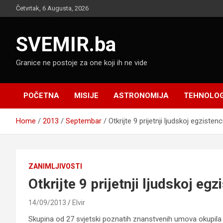
Skip
Četvrtak, 6 Augusta, 2026
to
content
SVEMIR.ba
Granice ne postoje za one koji ih ne vide
POČETNA
MISIJE
ASTRONOMIJA
TEHNOLOG
Home
2013
Septembar
Otkrijte 9 prijetnji ljudskoj egzistenci
ZANIMLJIVOSTI
Otkrijte 9 prijetnji ljudskoj egzi
14/09/2013
Elvir
Skupina od 27 svjetski poznatih znanstvenih umova okupila 