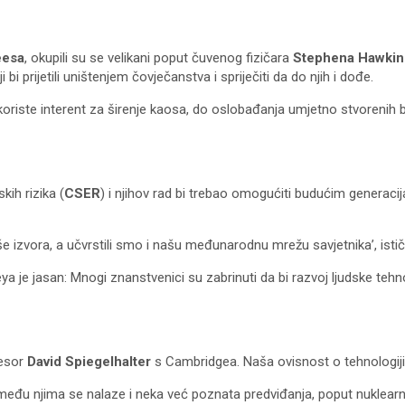
eesa
, okupili su se velikani poput čuvenog fizičara
Stephena Hawkin
 bi prijetili uništenjem čovječanstva i spriječiti da do njih i dođe.
koriste interent za širenje kaosa, do oslobađanja umjetno stvorenih b
ih rizika (
CSER
) i njihov rad bi trebao omogućiti budućim generacij
 više izvora, a učvrstili smo i našu međunarodnu mrežu savjetnika’, ist
a je jasan: Mnogi znanstvenici su zabrinuti da bi razvoj ljudske tehno
fesor
David Spiegelhalter
s Cambridgea. Naša ovisnost o tehnologiji j
a među njima se nalaze i neka već poznata predviđanja, poput nuklearne