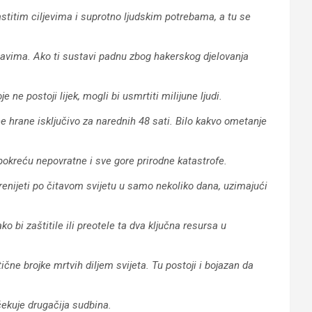
astitim ciljevima i suprotno ljudskim potrebama, a tu se
avima. Ako ti sustavi padnu zbog hakerskog djelovanja
e ne postoji lijek, mogli bi usmrtiti milijune ljudi.
 hrane isključivo za narednih 48 sati. Bilo kakvo ometanje
 pokreću nepovratne i sve gore prirodne katastrofe.
renijeti po čitavom svijetu u samo nekoliko dana, uzimajući
 bi zaštitile ili preotele ta dva ključna resursa u
ične brojke mrtvih diljem svijeta. Tu postoji i bojazan da
čekuje drugačija sudbina.