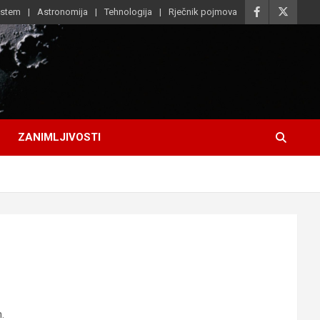
istem
Astronomija
Tehnologija
Rječnik pojmova
ZANIMLJIVOSTI
.