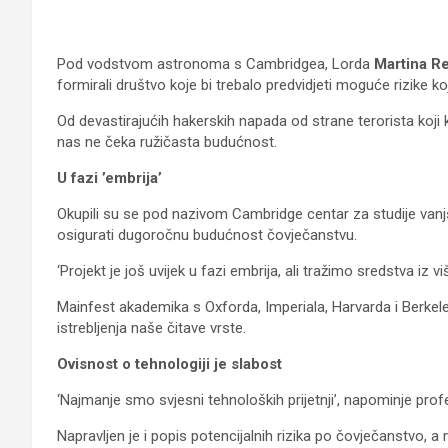
Pod vodstvom astronoma s Cambridgea, Lorda
Martina R
formirali društvo koje bi trebalo predvidjeti moguće rizike koji
Od devastirajućih hakerskih napada od strane terorista koji 
nas ne čeka ružičasta budućnost.
U fazi ’embrija’
Okupili su se pod nazivom Cambridge centar za studije vanjsk
osigurati dugoročnu budućnost čovječanstvu.
‘Projekt je još uvijek u fazi embrija, ali tražimo sredstva iz
Mainfest akademika s Oxforda, Imperiala, Harvarda i Berkeley
istrebljenja naše čitave vrste.
Ovisnost o tehnologiji je slabost
‘Najmanje smo svjesni tehnoloških prijetnji’, napominje pro
Napravljen je i popis potencijalnih rizika po čovječanstvo, 