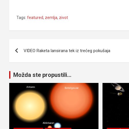
Tags:
featured
,
zemlja
,
zivot
Navigacija
VIDEO Raketa lansirana tek iz trećeg pokušaja
članaka
Možda ste propustili...