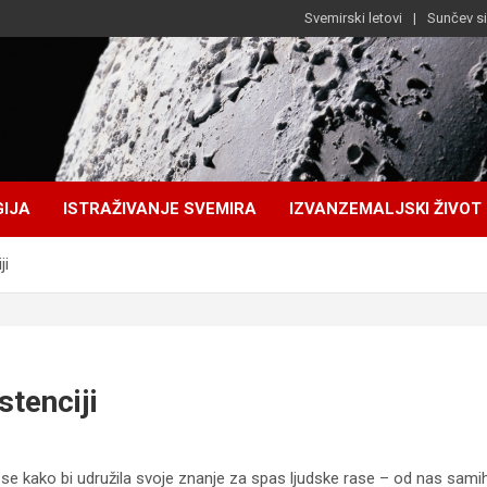
Svemirski letovi
Sunčev s
IJA
ISTRAŽIVANJE SVEMIRA
IZVANZEMALJSKI ŽIVOT
ji
stenciji
se kako bi udružila svoje znanje za spas ljudske rase – od nas samih