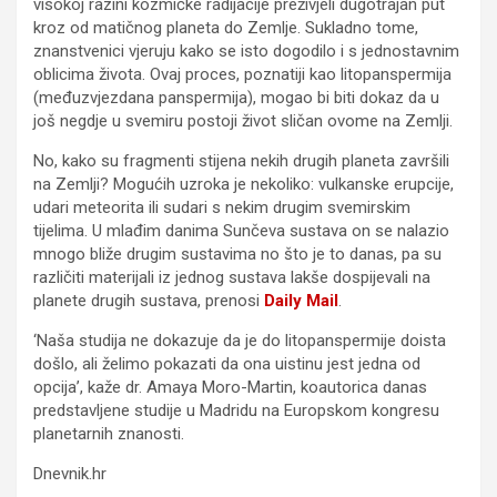
visokoj razini kozmičke radijacije preživjeli dugotrajan put
kroz od matičnog planeta do Zemlje. Sukladno tome,
znanstvenici vjeruju kako se isto dogodilo i s jednostavnim
oblicima života. Ovaj proces, poznatiji kao litopanspermija
(međuzvjezdana panspermija), mogao bi biti dokaz da u
još negdje u svemiru postoji život sličan ovome na Zemlji.
No, kako su fragmenti stijena nekih drugih planeta završili
na Zemlji? Mogućih uzroka je nekoliko: vulkanske erupcije,
udari meteorita ili sudari s nekim drugim svemirskim
tijelima. U mlađim danima Sunčeva sustava on se nalazio
mnogo bliže drugim sustavima no što je to danas, pa su
različiti materijali iz jednog sustava lakše dospijevali na
planete drugih sustava, prenosi
Daily Mail
.
‘Naša studija ne dokazuje da je do litopanspermije doista
došlo, ali želimo pokazati da ona uistinu jest jedna od
opcija’, kaže dr. Amaya Moro-Martin, koautorica danas
predstavljene studije u Madridu na Europskom kongresu
planetarnih znanosti.
Dnevnik.hr