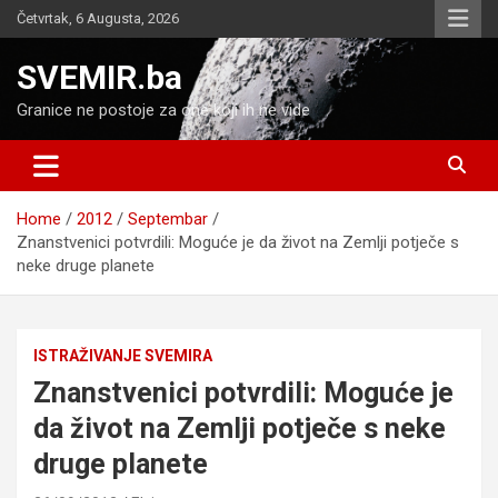
Skip
Četvrtak, 6 Augusta, 2026
to
content
SVEMIR.ba
Granice ne postoje za one koji ih ne vide
Home
2012
Septembar
Znanstvenici potvrdili: Moguće je da život na Zemlji potječe s
neke druge planete
ISTRAŽIVANJE SVEMIRA
Znanstvenici potvrdili: Moguće je
da život na Zemlji potječe s neke
druge planete