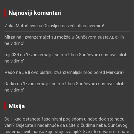
Najnoviji komentari
Zoka Matošević
na
Objavljen najveći atlas svemira!
Mirza
na
‘Izvanzemaljci su možda u Sunčevom sustavu, ali ih
ne vidimo’
mjg034
na
‘Izvanzemaljci su možda u Sunčevom sustavu, ali ih
ne vidimo’
Vedo
na
Je li ovo uistinu izvanzemaljski brod pored Merkura?
Darko
na
‘Izvanzemaljci su možda u Sunčevom sustavu, ali ih
ne vidimo’
Misija
Da li ikad ostanete fascinirani pogledom u nebo dok ste noću
vani? Osjećate li nadahnuće da učite o čudima neba, Sunčevog
sistema i svih nauka koje stoje iza njih? Sve što stvarno trebate