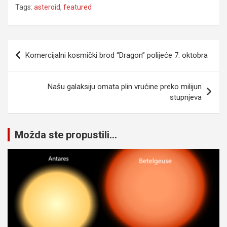
Tags:
asteroid
,
featured
Navigacija
Komercijalni kosmički brod “Dragon” polijeće 7. oktobra
članaka
Našu galaksiju omata plin vrućine preko milijun
stupnjeva
Možda ste propustili...