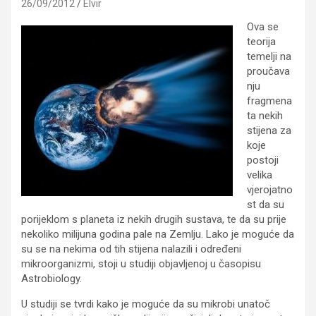
26/09/2012
Elvir
Ova se
teorija
temelji na
proučava
nju
fragmena
ta nekih
stijena za
koje
postoji
velika
vjerojatno
st da su
porijeklom s planeta iz nekih drugih sustava, te da su prije
nekoliko milijuna godina pale na Zemlju. Lako je moguće da
su se na nekima od tih stijena nalazili i određeni
mikroorganizmi, stoji u studiji objavljenoj u časopisu
Astrobiology.
U studiji se tvrdi kako je moguće da su mikrobi unatoč