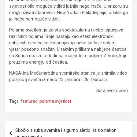
svjetlost bilo moguće vidjeti južnije nego inače. U prizoru su
mogli uživati stanovnici New Yorka i Philadelphije, odakle ga
je inače nemoguće vidjeti.
Polarna svjetlost je zaista spektakularna i nebo ispunjava
različitim bojama. Boje nastaju kao efekt elektronski
nabijenih čestica koje ispunjavaju nebo kada je solarni
vjetar posebno snažan. U takvim prilikama nabijene čestice
sa Sunca doalze u dodir sa magnetnim poljem Zemlje, koje
preuzima energiju od čestica.
NASA-ina Međunarodna svemirska stanica je snimila video
polarnog svjetla između 25. januara i 26. februara.
Sarajevo-x.com
Tags:
featured
,
polarna svjetlost
Navigacija
Skočio s ruba svemira i sigurno sletio na tlo nakon
članaka
osam minuta