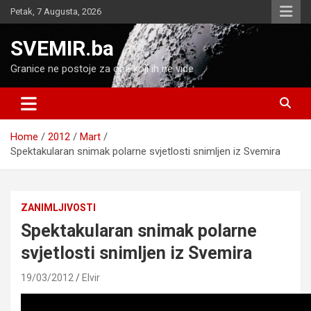
Skip
Petak, 7 Augusta, 2026
to
content
SVEMIR.ba
Granice ne postoje za one koji ih ne vide
Home
2012
Mart
Spektakularan snimak polarne svjetlosti snimljen iz Svemira
ZANIMLJIVOSTI
Spektakularan snimak polarne
svjetlosti snimljen iz Svemira
19/03/2012
Elvir