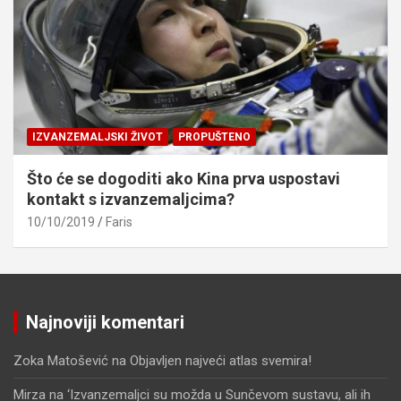
IZVANZEMALJSKI ŽIVOT
PROPUŠTENO
Što će se dogoditi ako Kina prva uspostavi
kontakt s izvanzemaljcima?
10/10/2019
Faris
Najnoviji komentari
Zoka Matošević
na
Objavljen najveći atlas svemira!
Mirza
na
‘Izvanzemaljci su možda u Sunčevom sustavu, ali ih