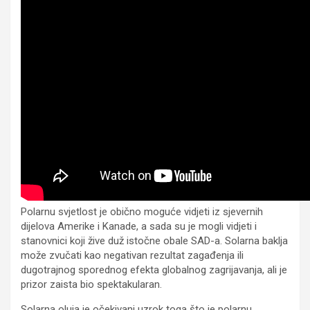
Polarnu svjetlost je obično moguće vidjeti iz sjevernih
dijelova Amerike i Kanade, a sada su je mogli vidjeti i
stanovnici koji žive duž istočne obale SAD-a. Solarna baklja
može zvučati kao negativan rezultat zagađenja ili
dugotrajnog sporednog efekta globalnog zagrijavanja, ali je
prizor zaista bio spektakularan.
Solarna oluja je očekivani uzrok toga što je polarnu