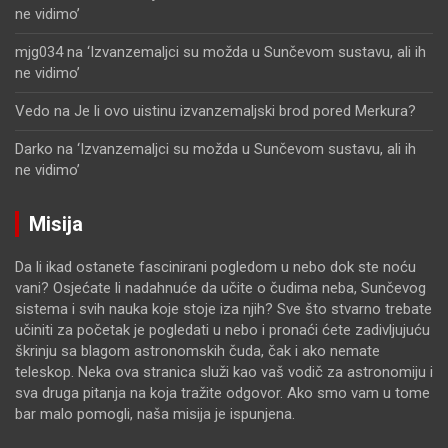
ne vidimo’
mjg034
na
‘Izvanzemaljci su možda u Sunčevom sustavu, ali ih
ne vidimo’
Vedo
na
Je li ovo uistinu izvanzemaljski brod pored Merkura?
Darko
na
‘Izvanzemaljci su možda u Sunčevom sustavu, ali ih
ne vidimo’
Misija
Da li ikad ostanete fascinirani pogledom u nebo dok ste noću
vani? Osjećate li nadahnuće da učite o čudima neba, Sunčevog
sistema i svih nauka koje stoje iza njih? Sve što stvarno trebate
učiniti za početak je pogledati u nebo i pronaći ćete zadivljujuću
škrinju sa blagom astronomskih čuda, čak i ako nemate
teleskop. Neka ova stranica služi kao vaš vodič za astronomiju i
sva druga pitanja na koja tražite odgovor. Ako smo vam u tome
bar malo pomogli, naša misija je ispunjena.