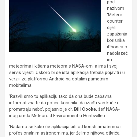
pod
nazivom
‘Meteor
counter’
dijeli
zapažanja
korisnika
iPhonea o
nadolazeć
im
meteorima i kišama meteora s NASA-om, a ima i svoj
servis vijesti. Uskoro bi se ista aplikacija trebala pojaviti i u
verziji za platformu Android na ostalim pametnim
mobitelima.
‘Razvili smo tu aplikaciju tako da ona bude zabavna,
informativna te da potiče korisnike da izađu van kuće i
promatraju nebo’, pojasnio je dr.
Bill Cooke
, šef NASA-
inog ureda Meteoroid Environment u Huntsvilleu.
‘Nadamo se kako će aplikacija biti od koristi amaterima i
profesionalnim astronomima, jer želimo njihova otkrića