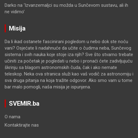
Darko
na
‘Izvanzemaljci su možda u Sunčevom sustavu, ali ih
ne vidimo’
Misija
Da li ikad ostanete fascinirani pogledom u nebo dok ste noću
vani? Osjećate li nadahnuće da učite o čudima neba, Sunčevog
sistema i svih nauka koje stoje iza njih? Sve što stvarno trebate
učiniti za početak je pogledati u nebo i pronaći ćete zadivljujuću
škrinju sa blagom astronomskih čuda, čak i ako nemate
teleskop. Neka ova stranica služi kao vaš vodič za astronomiju i
sva druga pitanja na koja tražite odgovor. Ako smo vam u tome
bar malo pomogli, naša misija je ispunjena.
SVEMIR.ba
O nama
Kontaktirajte nas