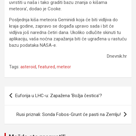
uvrstiti u naša i tako graditi bazu znanja o kišama
meteora’, dodao je Cooke.
Posljednja kiša meteora Geminidi koja će biti vidljiva do
kraja godine, zapravo se događa upravo sada i bit će
vidljiva još naredna četiri dana. Ukoliko odlučite skinuti tu
aplikaciju, vaša noćna zapažanja biti će ugrađena u rastuću
bazu podataka NASA-e.
Dnevnik.hr
Tags:
asteroid
,
featured
,
meteor
Navigacija
Euforija u LHC-u: Zapažena ‘Božja čestica’?
članaka
Rusi priznali: Sonda Fobos-Grunt će pasti na Zemlju!