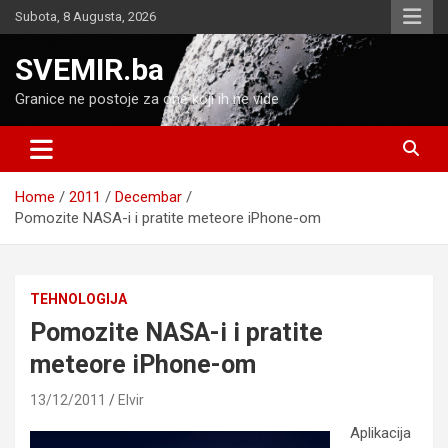
Skip
Subota, 8 Augusta, 2026
to
content
SVEMIR.ba
Granice ne postoje za one koji ih ne vide
Home
2011
Decembar
Pomozite NASA-i i pratite meteore iPhone-om
TEHNOLOGIJA
Pomozite NASA-i i pratite
meteore iPhone-om
13/12/2011
Elvir
Aplikacija