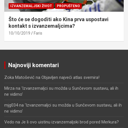
IZVANZEMALJSKI ŽIVOT
PROPUŠTENO
Što će se dogoditi ako Kina prva uspostavi
kontakt s izvanzemaljcima?
10/10/2019
Faris
Najnoviji komentari
Zoka Matošević
na
Objavljen najveći atlas svemira!
Mirza
na
‘Izvanzemaljci su možda u Sunčevom sustavu, ali ih
ne vidimo’
mjg034
na
‘Izvanzemaljci su možda u Sunčevom sustavu, ali ih
ne vidimo’
Vedo
na
Je li ovo uistinu izvanzemaljski brod pored Merkura?