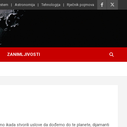
istem
Astronomija
Tehnologija
Rječnik pojmova
ZANIMLJIVOSTI
 ikada stvorili uslove da dođemo do te planete, dijamanti