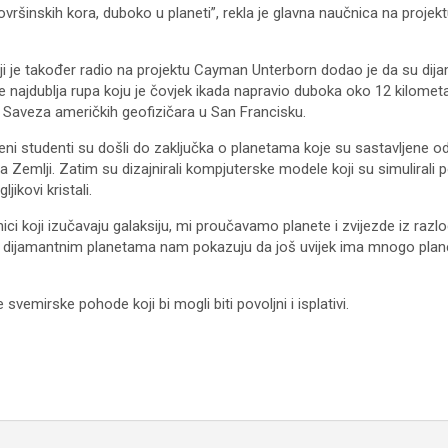
ovršinskih kora, duboko u planeti”, rekla je glavna naučnica na proje
ji je također radio na projektu Cayman Unterborn dodao je da su dija
e najdublja rupa koju je čovjek ikada napravio duboka oko 12 kilomet
 Saveza američkih geofizičara u San Francisku.
jeni studenti su došli do zaključka o planetama koje su sastavljene o
a Zemlji. Zatim su dizajnirali kompjuterske modele koji su simulirali p
ljikovi kristali.
ci koji izučavaju galaksiju, mi proučavamo planete i zvijezde iz razloga
o dijamantnim planetama nam pokazuju da još uvijek ima mnogo pla
e svemirske pohode koji bi mogli biti povoljni i isplativi.