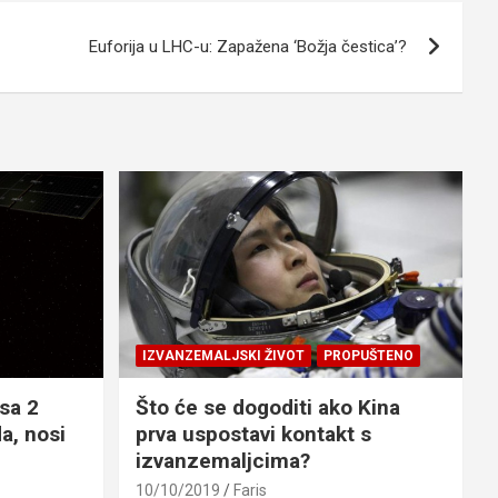
Euforija u LHC-u: Zapažena ‘Božja čestica’?
IZVANZEMALJSKI ŽIVOT
PROPUŠTENO
sa 2
Što će se dogoditi ako Kina
a, nosi
prva uspostavi kontakt s
izvanzemaljcima?
10/10/2019
Faris