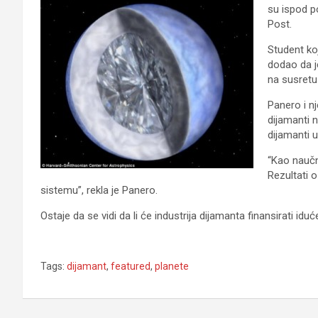
su ispod p
Post.
Student ko
dodao da j
na susretu
Panero i n
dijamanti n
dijamanti ug
“Kao naučni
Rezultati 
sistemu”, rekla je Panero.
Ostaje da se vidi da li će industrija dijamanta finansirati iduć
Tags:
dijamant
,
featured
,
planete