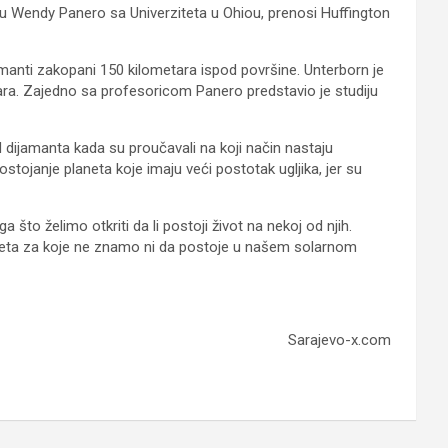
ktu Wendy Panero sa Univerziteta u Ohiou, prenosi Huffington
manti zakopani 150 kilometara ispod površine. Unterborn je
ara. Zajedno sa profesoricom Panero predstavio je studiju
d dijamanta kada su proučavali na koji način nastaju
ostojanje planeta koje imaju veći postotak ugljika, jer su
 što želimo otkriti da li postoji život na nekoj od njih.
neta za koje ne znamo ni da postoje u našem solarnom
Sarajevo-x.com