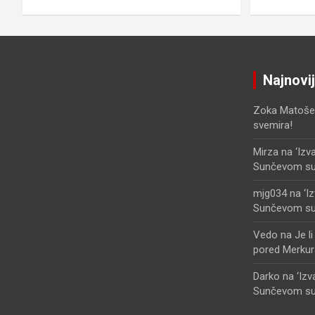
Najnovi
Zoka Matoše
svemira!
Mirza
na
‘Izv
Sunčevom sust
mjg034
na
‘I
Sunčevom sust
Vedo
na
Je l
pored Merkur
Darko
na
‘Iz
Sunčevom sust