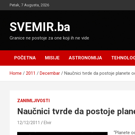
Skip
Petak, 7 Augusta, 2026
to
content
SVEMIR.ba
Granice ne postoje za one koji ih ne vide
POČETNA
MISIJE
ASTRONOMIJA
TEHNOLOG
Home
2011
Decembar
Naučnici tvrde da postoje planete 
ZANIMLJIVOSTI
Naučnici tvrde da postoje plan
12/12/2011
Elvir
“Planete o