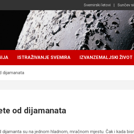
Svemirski letovi
Sunčev s
IJA
ISTRAŽIVANJE SVEMIRA
IZVANZEMALJSKI ŽIVOT
od dijamanata
ete od dijamanata
d dijamanta su na jednom hladnom, mračnom mjestu. Čak i kada bismo