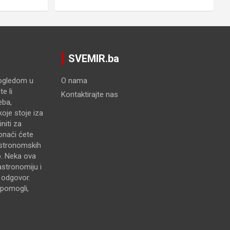
SVEMIR.ba
pogledom u
O nama
e li
Kontaktirajte nas
eba,
oje stoje iza
niti za
onaći ćete
astronomskih
p. Neka ova
astronomiju i
e odgovor.
pomogli,