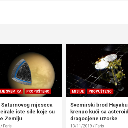
NJE SVEMIRA
PROPUŠTENO
MISIJE
PROPUŠTENO
 Saturnovog mjeseca
Svemirski brod Hayabu
eirale iste sile koje su
krenuo kući sa asteroid
le Zemlju
dragocjene uzorke
Faris
13/11/2019
Faris