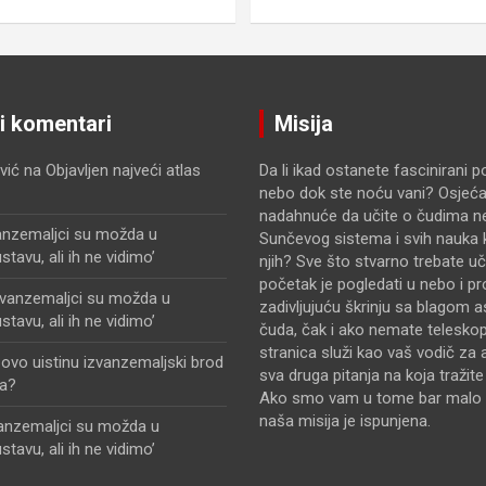
ji komentari
Misija
vić
na
Objavljen najveći atlas
Da li ikad ostanete fascinirani 
nebo dok ste noću vani? Osjećat
nadahnuće da učite o čudima n
anzemaljci su možda u
Sunčevog sistema i svih nauka k
avu, ali ih ne vidimo’
njih? Sve što stvarno trebate uči
početak je pogledati u nebo i pr
zvanzemaljci su možda u
zadivljujuću škrinju sa blagom 
avu, ali ih ne vidimo’
čuda, čak i ako nemate telesko
stranica služi kao vaš vodič za 
i ovo uistinu izvanzemaljski brod
sva druga pitanja na koja tražit
a?
Ako smo vam u tome bar malo 
naša misija je ispunjena.
vanzemaljci su možda u
avu, ali ih ne vidimo’