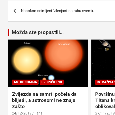
Navigacija
Napokon snimljeni ‘vilenjaci’ na rubu svemira
članaka
Možda ste propustili...
ASTRONOMIJA
PROPUŠTENO
ISTRAŽIVA
Zvijezda na samrti počela da
Površinu
blijedi, a astronomi ne znaju
Titana kr
zašto
oblikova
24/12/2019
Faris
27/11/2019