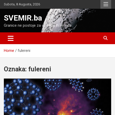
Skip
Subota, 8 Augusta, 2026
to
content
SVEMIR.ba
Granice ne postoje za one koji ih ne vide
Home
fulereni
Oznaka:
fulereni