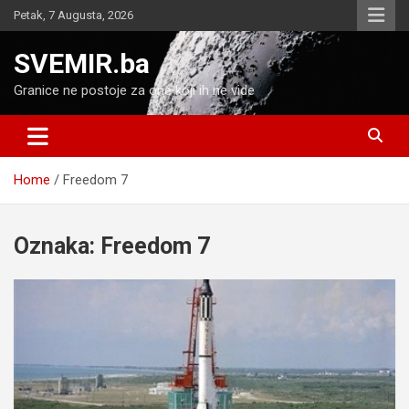
Skip
Petak, 7 Augusta, 2026
to
content
SVEMIR.ba
Granice ne postoje za one koji ih ne vide
Home
Freedom 7
Oznaka:
Freedom 7