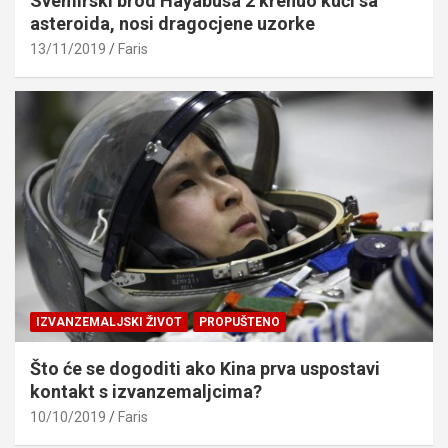
Svemirski brod Hayabusa 2 krenuo kući sa
asteroida, nosi dragocjene uzorke
13/11/2019
Faris
IZVANZEMALJSKI ŽIVOT
PROPUŠTENO
Što će se dogoditi ako Kina prva uspostavi
kontakt s izvanzemaljcima?
10/10/2019
Faris