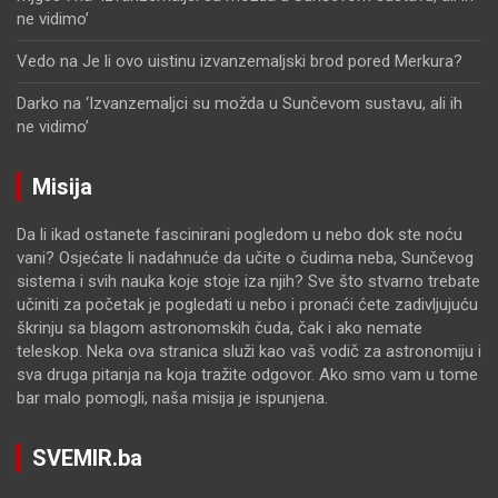
ne vidimo’
Vedo
na
Je li ovo uistinu izvanzemaljski brod pored Merkura?
Darko
na
‘Izvanzemaljci su možda u Sunčevom sustavu, ali ih
ne vidimo’
Misija
Da li ikad ostanete fascinirani pogledom u nebo dok ste noću
vani? Osjećate li nadahnuće da učite o čudima neba, Sunčevog
sistema i svih nauka koje stoje iza njih? Sve što stvarno trebate
učiniti za početak je pogledati u nebo i pronaći ćete zadivljujuću
škrinju sa blagom astronomskih čuda, čak i ako nemate
teleskop. Neka ova stranica služi kao vaš vodič za astronomiju i
sva druga pitanja na koja tražite odgovor. Ako smo vam u tome
bar malo pomogli, naša misija je ispunjena.
SVEMIR.ba