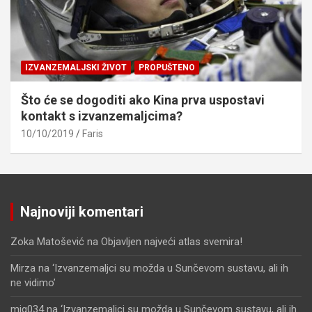
IZVANZEMALJSKI ŽIVOT
PROPUŠTENO
Što će se dogoditi ako Kina prva uspostavi
kontakt s izvanzemaljcima?
10/10/2019
Faris
Najnoviji komentari
Zoka Matošević
na
Objavljen najveći atlas svemira!
Mirza
na
‘Izvanzemaljci su možda u Sunčevom sustavu, ali ih
ne vidimo’
mjg034
na
‘Izvanzemaljci su možda u Sunčevom sustavu, ali ih