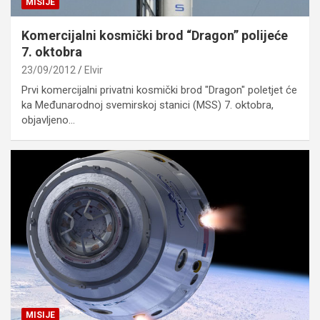
MISIJE
Komercijalni kosmički brod “Dragon” polijeće
7. oktobra
23/09/2012
Elvir
Prvi komercijalni privatni kosmički brod "Dragon" poletjet će
ka Međunarodnoj svemirskoj stanici (MSS) 7. oktobra,
objavljeno…
MISIJE