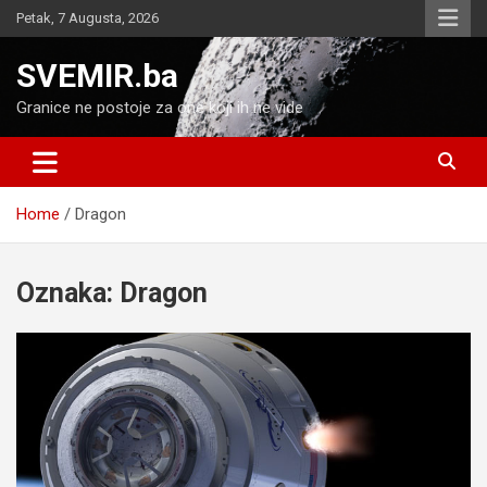
Skip
Petak, 7 Augusta, 2026
to
content
SVEMIR.ba
Granice ne postoje za one koji ih ne vide
Home
Dragon
Oznaka:
Dragon