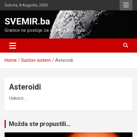
Skip
Subota, 8 Augusta, 2026
to
content
SVEMIR.ba
Granice ne postoje za one koji ih ne vide
Home
Sunčev sistem
Asteroidi
Asteroidi
Uskoro…
Možda ste propustili...